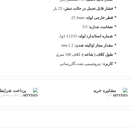
فشار قابل تحمل در حالت تنش:
25 بار
قطر خارجی لوله:
25.3mm.
ضخامت جداره:
3/5
شماره استاندارد لوله:
11233-1و2.
مقدار مجاز اوالیته شدن:
1.2 mm
طول کلاف ( شاخه ):
کلاف 100 متری
کاربرد:
پتروشیمی،نفت،گازرسانی
مشاوره خرید
پرداخت شرایط
رایگان
بدون چک و ضامن