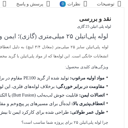
توضیحات
نظرات
پرسش و پاسخ
0
نقد و بررسی
لوله پلی اتیلن 25 گازی
لوله پلی‌اتیلن ۲۵ میلی‌متری (گازی)؛ ایمن و با دوام
لوله پلی‌اتیلن سایز ۲۵ می
انشعابات خانگی است. این لوله‌ها که از مواد پلی‌اتیلن با گرید مخصوص (PE100) تولید می‌شوند، امنیت انتقال گاز را در محیط‌های مختلف تض
ویژگی‌های کلیدی محصول:
مواد اولیه مرغوب:
تولید شده از گرید PE100 مقاوم در برابر ترک‌خوردگی و تنش‌های محیطی.
مقاومت در برابر خوردگی:
برخلاف لوله‌های فلزی، این لول
اتصالات ایمن:
قابلیت جوش لب‌به‌لب (Butt Fusion) یا الکتروفیوژن که اتصالی یکپارچه و ضد نشت ایجاد می‌کند.
انعطاف‌پذیری بالا:
ایده‌آل برای مسیرهای پر پیچ‌وخم و مقا
طول عمر طولانی:
طراحی شده برای کارکرد ایمن تا بیش از ۵۰ سال در شرایط استان
چرا لوله پلی‌اتیلن ۲۵ برای پروژه شما مناسب است؟