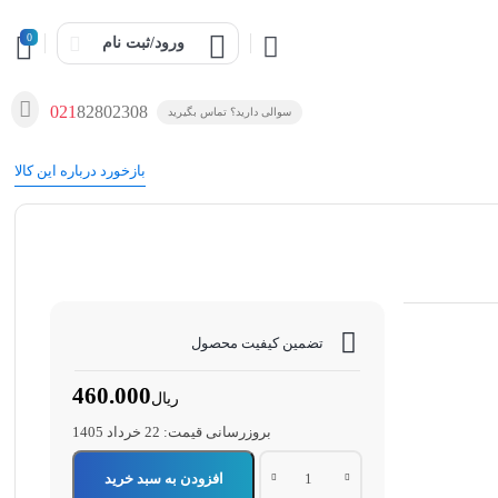
0
ورود/ثبت نام
021
82802308
سوالی دارید؟ تماس بگیرید
بازخورد درباره این کالا
تضمین کیفیت محصول
460.000
ریال
بروزرسانی قیمت:
22 خرداد 1405
لوله
افزودن به سبد خرید
پلی