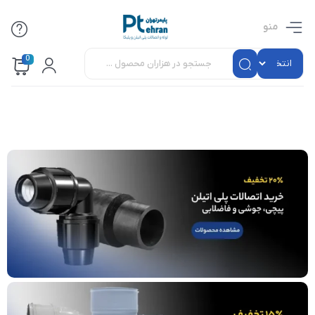
منو
0