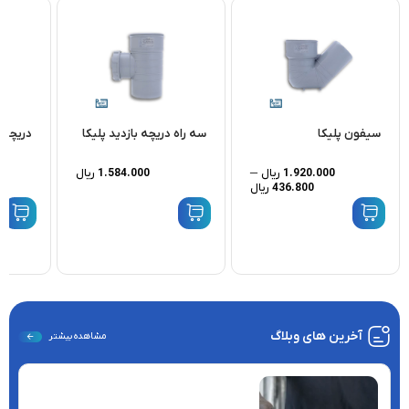
سیفون پلیکا
سه راه دریچه بازدید پلیکا
دریچه ب
–
1.920.000
ریال
1.584.000
ریال
436.800
ریال
آخرین های وبلاگ
مشاهده بیشتر