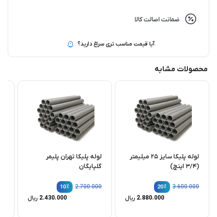
ضمانت اصالت کالا
آیا قیمت مناسب تری سراغ دارید؟
محصولات مشابه
لوله پلیکا سایز ۲۵ میلیمتر
لوله پلیکا تهران پلیمر
(۳/۴ اینچ)
گلپایگان
(۱ ۱/۴ اینچ)
00
٪
2.700.000
٪
3.600.000
10
20
2.880.000
ریال
2.430.000
ریال