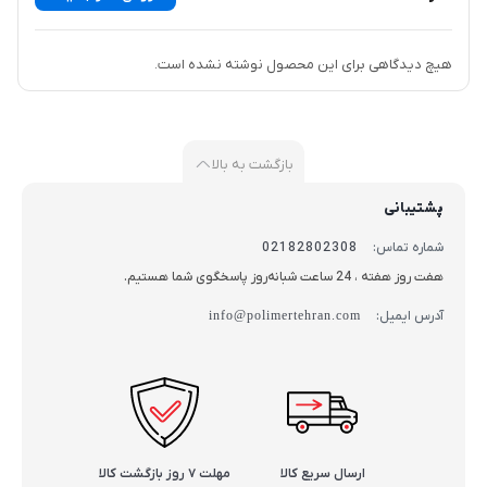
کیفیت‌های متفاوت از برندهای معتبر برای شما فراهم کرده‌ایم تا بتوانید
بهترین انتخاب را برای پروژه خود داشته باشید. در این صفحه، اطلاعات
هیچ دیدگاهی برای این محصول نوشته نشده است.
کاملی درباره انواع مدل‌ها، سایزها، کاربردها، مزایا، برندها و قیمت لوله
پلیکا فاضلاب ارائه می‌دهیم تا خریدی مطمئن و آسان داشته باشید.
لوله پلیکا فاضلاب در مدل‌های مختلف برای پاسخگویی به نیازهای
بازگشت به بالا
گوناگون سیستم‌های فاضلاب طراحی شده‌اند. این لوله‌ها به دلیل
پشتیبانی
مقاومت بالا، نصب آسان و طول عمر طولانی، در سیستم‌های فاضلاب
شماره تماس:
02182802308
خانگی، صنعتی و پروژه‌های ساختمانی به‌طور گسترده‌ای استفاده
هفت روز هفته ، 24 ساعت شبانه‌روز پاسخگوی شما هستیم.
می‌شوند. از جمله انواع مدل‌های لوله پلیکا فاضلاب می‌توان به موارد زیر
آدرس ایمیل:
info@polimertehran.com
اشاره کرد:
لوله پلیکا فاضلاب معمولی
: این مدل برای سیستم‌های فاضلاب با فشار
کم و در شرایط معمولی مناسب است. بیشتر در فاضلاب‌های خانگی و
پروژه‌های کوچک‌تر به کار می‌رود.
لوله پلیکا فاضلاب نیمه‌قوی
: این لوله‌ها برای پروژه‌هایی با فشار متوسط
ارسال سریع کالا
مهلت ۷ روز بازگشت کالا