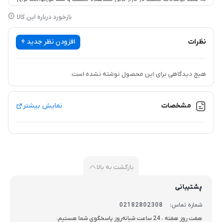
دریافت قیمت به روز تماس بگیرید.
بازخورد درباره این کالا
از سه راه تبدیل به منظور نصب یا گرفتن انشعاب از خط لوله اصلی به
نظرات
افزودن نظر جدید +
انشعاب یا لوله فرعی استفاده می شود.
این سه راه لوله اصلی یا بزرگتر را به لوله کوچکتر متصل میکند. تنها کار
هیچ دیدگاهی برای این محصول نوشته نشده است.
برای نصب این اتصال به لوله پلی اتیلن پیچاندن سری این اتصال می
باشد. و بسیار به خوبی آببندی کرده و مانع از خروج آب می شود.
مشخصات
نمایش بیشتر
بازگشت به بالا
پشتیبانی
شماره تماس:
02182802308
هفت روز هفته ، 24 ساعت شبانه‌روز پاسخگوی شما هستیم.